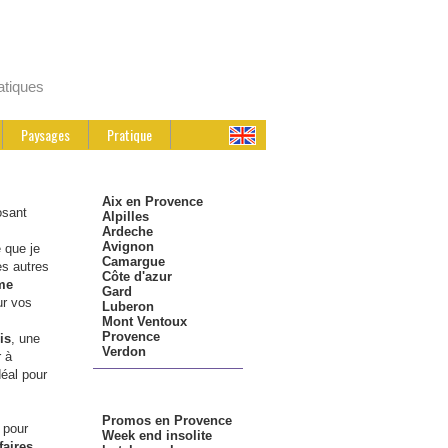
atiques
Paysages
Pratique
.: Régions :.
Aix en Provence
osant
Alpilles
Ardeche
Avignon
 que je
Camargue
es autres
Côte d'azur
me
Gard
ur vos
Luberon
Mont Ventoux
Provence
is
, une
Verdon
 à
déal pour
.: bons plans :.
Promos en Provence
 pour
Week end insolite
faires
,