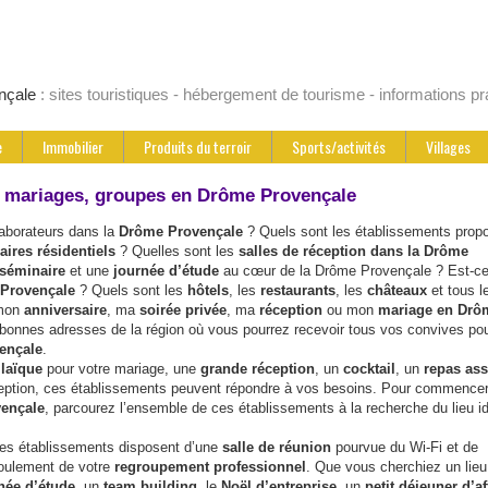
nçale
: sites touristiques - hébergement de tourisme - informations pr
e
Immobilier
Produits du terroir
Sports/activités
Villages
 mariages, groupes en Drôme Provençale
laborateurs dans la
Drôme Provençale
? Quels sont les établissements prop
ires résidentiels
? Quelles sont les
salles de réception dans la Drôme
séminaire
et une
journée d’étude
au cœur de la Drôme Provençale ? Est-ce
 Provençale
? Quels sont les
hôtels
, les
restaurants
, les
châteaux
et tous l
 mon
anniversaire
, ma
soirée privée
, ma
réception
ou mon
mariage en Drô
 bonnes adresses de la région où vous pourrez recevoir tous vos convives po
ençale
.
 laïque
pour votre mariage, une
grande réception
, un
cocktail
, un
repas ass
xception, ces établissements peuvent répondre à vos besoins. Pour commencer
vençale
, parcourez l’ensemble de ces établissements à la recherche du lieu i
ces établissements disposent d’une
salle de réunion
pourvue du Wi-Fi et de
oulement de votre
regroupement professionnel
. Que vous cherchiez un lieu
née d’étude
, un
team building
, le
Noël d’entreprise
, un
petit déjeuner d’af