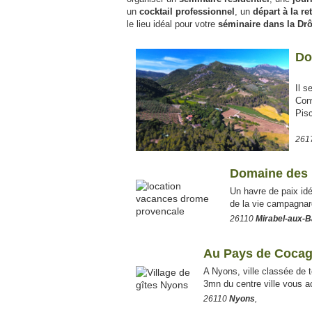
un
cocktail professionnel
, un
départ à la ret
le lieu idéal pour votre
séminaire dans la Dr
Do
Il s
Conv
Pisc
261
Domaine des 
Un havre de paix idéa
de la vie campagnard
26110
Mirabel-aux-B
Au Pays de Coca
A Nyons, ville classée de t
3mn du centre ville vous ac
26110
Nyons
,