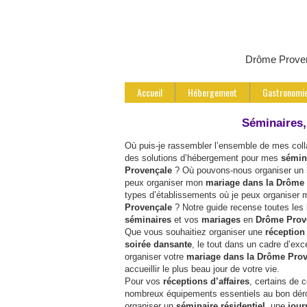
Drôme Prove
Accueil
Hébergement
Gastronomi
Séminaires,
Où puis-je rassembler l’ensemble de mes col
des solutions d’hébergement pour mes
sémina
Provençale
? Où pouvons-nous organiser un
peux organiser mon
mariage dans la Drôme
types d’établissements où je peux organiser
Provençale
? Notre guide recense toutes les
séminaires
et vos
mariages
en
Drôme Prov
Que vous souhaitiez organiser une
réception
soirée dansante
, le tout dans un cadre d’e
organiser votre
mariage dans la Drôme Pro
accueillir le plus beau jour de votre vie.
Pour vos
réceptions d’affaires
, certains de 
nombreux équipements essentiels au bon dér
organiser un
séminaire résidentiel
, une
jour