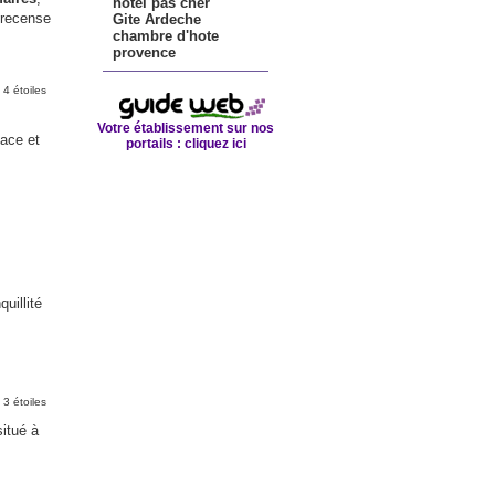
hotel pas cher
l recense
Gite Ardeche
chambre d'hote
provence
4 étoiles
Votre établissement sur nos
pace et
portails :
cliquez ici
uillité
3 étoiles
situé à