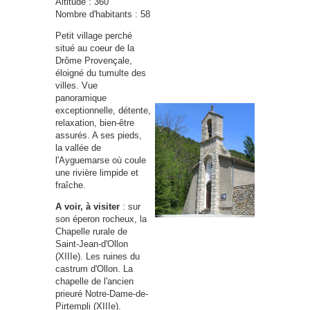
Altitude : 360
Nombre d'habitants : 58
Petit village perché
situé au coeur de la
Drôme Provençale,
éloigné du tumulte des
villes. Vue
panoramique
exceptionnelle, détente,
relaxation, bien-être
assurés. A ses pieds,
la vallée de
l'Ayguemarse où coule
une rivière limpide et
fraîche.
A voir, à visiter
: sur
son éperon rocheux, la
Chapelle rurale de
Saint-Jean-d'Ollon
(XIIIe). Les ruines du
castrum d'Ollon. La
chapelle de l'ancien
prieuré Notre-Dame-de-
Pirtempli (XIIIe).