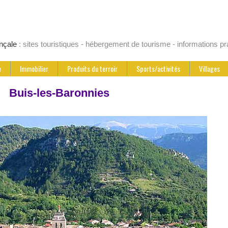
nçale
: sites touristiques - hébergement de tourisme - informations pr
e
Immobilier
Produits du terroir
Sports/activités
Villages
Buis-les-Baronnies