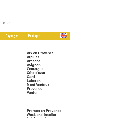
atiques
Paysages
Pratique
.: Régions :.
Aix en Provence
Alpilles
Ardeche
Avignon
Camargue
Côte d'azur
Gard
Luberon
Mont Ventoux
Provence
Verdon
.: bons plans :.
Promos en Provence
Week end insolite