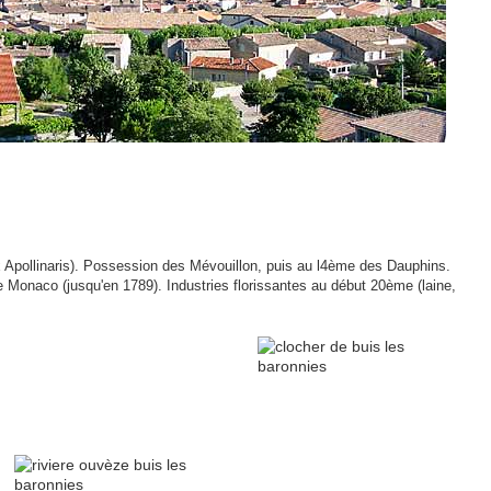
x Apollinaris). Possession des Mévouillon, puis au l4ème des Dauphins.
e Monaco (jusqu'en 1789). Industries florissantes au début 20ème (laine,